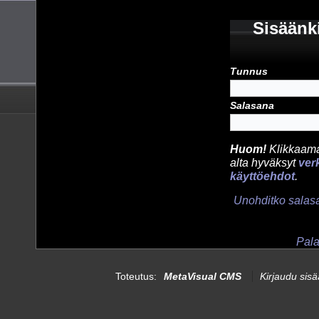
Sisäänk
Tunnus
Salasana
Huom!
Klikkaamal
alta hyväksyt
ver
käyttöehdot
.
Unohditko salas
Pala
Toteutus:
MetaVisual CMS
Kirjaudu sis