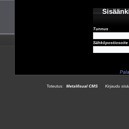
Sisäänk
Tunnus
Sähköpostiosoite
Pala
Toteutus:
MetaVisual CMS
Kirjaudu sis