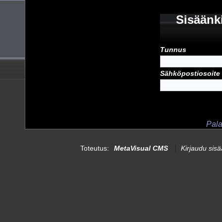
Sisäänk
Tunnus
Sähköpostiosoite
Pala
Toteutus:
MetaVisual CMS
Kirjaudu sis