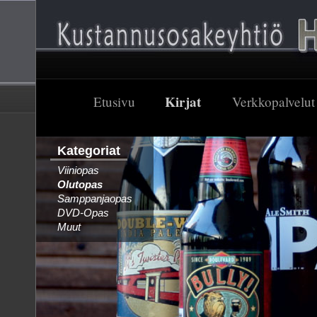
Kirjat
Etusivu
Verkkopalvelut
Etusivu
Verkkopalvelu
Kirjat
Kategoriat
Viiniopas
Olutopas
Samppanjaopas
DVD-Opas
Muut