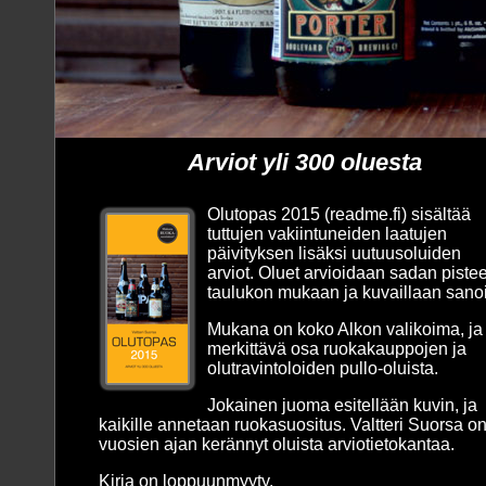
Arviot yli 300 oluesta
Olutopas 2015 (readme.fi) sisältää
tuttujen vakiintuneiden laatujen
päivityksen lisäksi uutuusoluiden
arviot. Oluet arvioidaan sadan piste
taulukon mukaan ja kuvaillaan sano
Mukana on koko Alkon valikoima, ja
merkittävä osa ruokakauppojen ja
olutravintoloiden pullo-oluista.
Jokainen juoma esitellään kuvin, ja
kaikille annetaan ruokasuositus. Valtteri Suorsa o
vuosien ajan kerännyt oluista arviotietokantaa.
Kirja on loppuunmyyty.